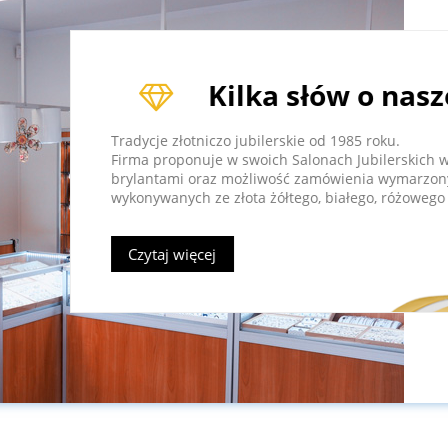
Kilka słów o nasz
Tradycje złotniczo jubilerskie od 1985 roku.
Firma proponuje w swoich Salonach Jubilerskich w J
brylantami oraz możliwość zamówienia wymarzony
wykonywanych ze złota żółtego, białego, różowego
Czytaj więcej