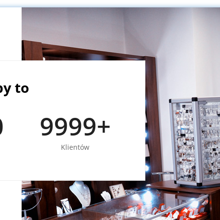
py to
0
9999
+
Klientów