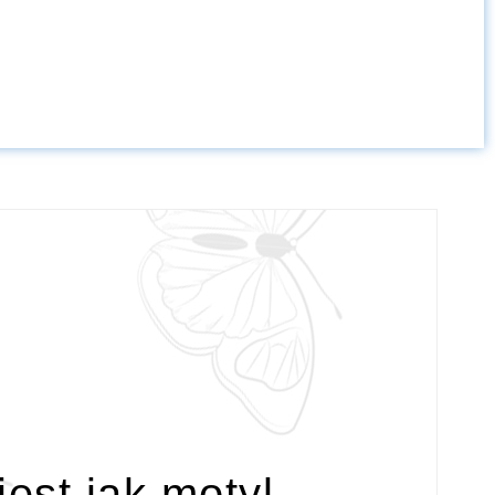
 jest jak motyl…